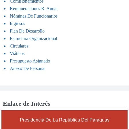
Comisionamientos
Pedro Santiago Peña -
objetivo facilitar el acceso a
Presidente Freddy
Remuneraciones R. Anual
la educación superior y
DEcclesiis - Gober...
Nóminas De Funcionarios
fomentar el desarrollo
Ingresos
integral de los jóvenes del
Plan De Desarrollo
departamento. Los
Estructura Organizacional
interesados pueden inscri...
Circulares
Viáticos
Presupuesto Asignado
Anexo De Personal
Enlace de Interés
Presidencia De La República Del Paraguay