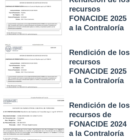
recursos
FONACIDE 2025
a la Contraloría
General de la
República
Rendición de los
2025-05-16 08:06
recursos
Rendición de los recursos
ROYALTIES 2025 a la
FONACIDE 2025
Contraloría General de la
a la Contraloría
República
General de la
República
Rendición de los
2025-04-16 08:11
recursos de
Rendición de los recursos
ROYALTIES 2025 a la
FONACIDE 2024
Contraloría General de la
a la Contraloría
República