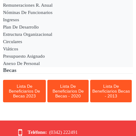
Remuneraciones R. Anual
Nóminas De Funcionarios
Ingresos
Plan De Desarrollo
Estructura Organizacional
Circulares
Viáticos
Presupuesto Asignado
Anexo De Personal
Becas
Lista De
Lista De
Lista De
Beneficiarios De
Beneficiarios De
Beneficiarios Becas
Becas 2023
Becas - 2020
- 2013

Teléfono:
(0342) 222491