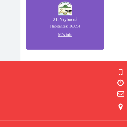
21. Yrybucuá
Habitantes: 16.094
Más info



