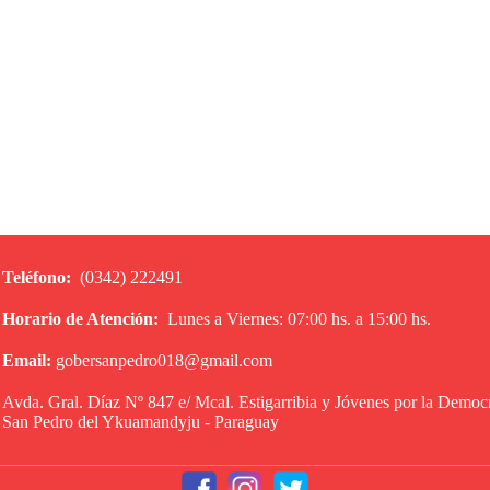
Teléfono:
(0342) 222491
Horario de Atención:
Lunes a Viernes: 07:00 hs. a 15:00 hs.
Email:
gobersanpedro018@gmail.com
Avda. Gral. Díaz Nº 847 e/ Mcal. Estigarribia y Jóvenes por la Democ
San Pedro del Ykuamandyju - Paraguay