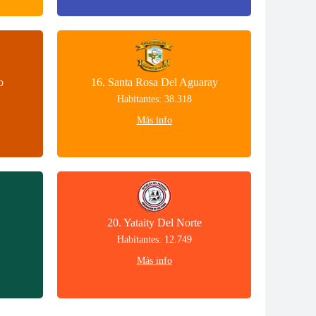
o
16. Santa Rosa Del Aguaray
Habitantes: 38.318
Más info
20. Yataity Del Norte
Habitantes: 12.749
Más info