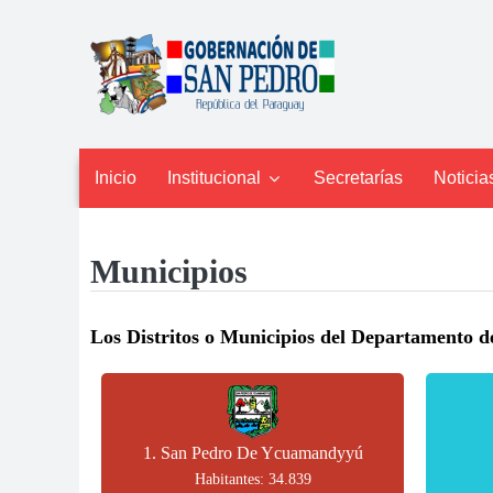
Inicio
Institucional
Secretarías
Noticia

Municipios
Los Distritos o Municipios del Departamento d
1. San Pedro De Ycuamandyyú
Habitantes: 34.839