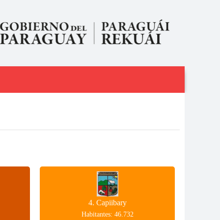
4. Capiibary
Habitantes: 46.732