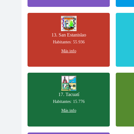
13. San Estanislao
Habitantes: 55.936
Más info
17. Tacuatí
Habitantes: 15.776
Más info