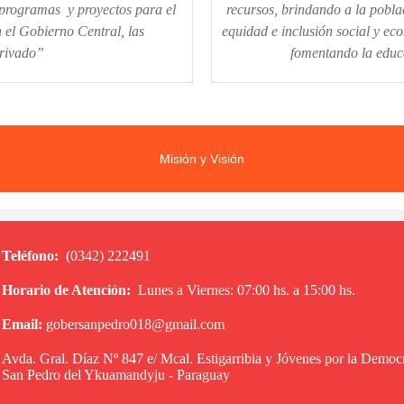
programas y proyectos para el
recursos, brindando a la pobla
 el Gobierno Central, las
equidad e inclusión social y eco
Privado”
fomentando la educa
Misión y Visión
Teléfono:
(0342) 222491
Horario de Atención:
Lunes a Viernes: 07:00 hs. a 15:00 hs.
Email:
gobersanpedro018@gmail.com
Avda. Gral. Díaz Nº 847 e/ Mcal. Estigarribia y Jóvenes por la Democ
San Pedro del Ykuamandyju - Paraguay