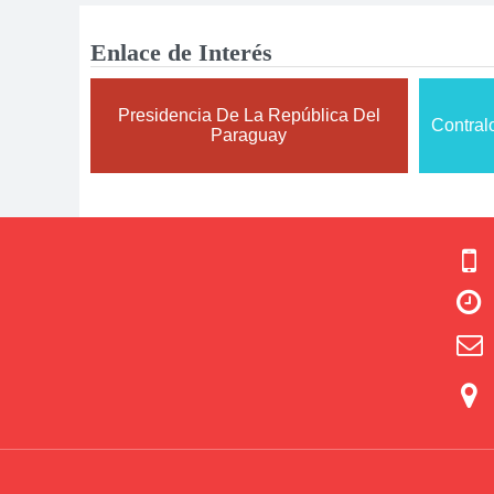
Enlace de Interés
Presidencia De La República Del
Contral
Paraguay



