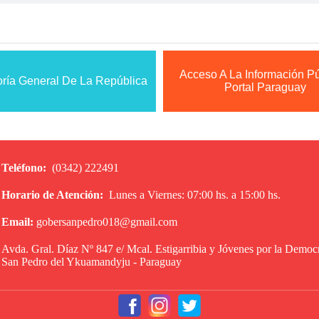
Acceso A La Información Pú
oría General De La República
Portal Paraguay
Teléfono:
(0342) 222491
Horario de Atención:
Lunes a Viernes: 07:00 hs. a 15:00 hs.
Email:
gobersanpedro018@gmail.com
Avda. Gral. Díaz Nº 847 e/ Mcal. Estigarribia y Jóvenes por la Democ
San Pedro del Ykuamandyju - Paraguay